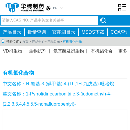
EN
Toggl
navig
产品目录
批量查询
官能团目录
MSDS下载
COA查询
当前位置：
首页
>
产品中心
>
产品目录
>
有机氟化合物
VD衍生物
|
生物试剂
|
氨基酸及衍生物
|
有机锡化合
更多
物
|
有机硼化合物
|
有机磷化合物
|
有机氟化合物
|
中间体
|
其他产品
|
抗肿瘤药物中间体
|
抗病毒药物中
有机氟化合物
间体
|
抗高血压药物中间体
|
抗糖尿病药物中间体
|
抗
感染药物中间体
|
肠胃药物中间体
|
镇痛麻醉药物中间
中文名称：N-氰基-3-(碘甲基)-4-(1h,1H-九戊基)-吡咯烷
体
|
抗精神病药物中间体
|
抗炎药物中间体
|
精选原料
英文名称：1-Pyrrolidinecarbonitrile,3-(iodomethyl)-4-
药中间体
|
其他原料药中间体
|
(2,2,3,3,4,4,5,5,5-nonafluoropentyl)-