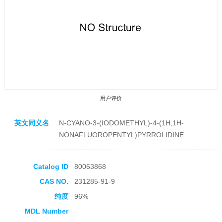
用户评价
英文同义名
N-CYANO-3-(IODOMETHYL)-4-(1H,1H-
NONAFLUOROPENTYL)PYRROLIDINE
Catalog ID
80063868
收藏产品
CAS NO.
231285-91-9
纯度
96%
MDL Number