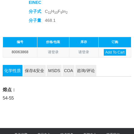
EINEC
分子式
C
H
F
In
11
10
9
2
分子量
468.1
编号
价格/包装
库存
订购
80063868
请登录
请登录
Add To Cart
化学性质
保存&安全
MSDS
COA
咨询/评论
熔点：
54-55