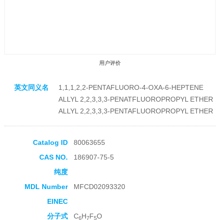
用户评价
英文同义名
1,1,1,2,2-PENTAFLUORO-4-OXA-6-HEPTENE
ALLYL 2,2,3,3,3-PENATFLUOROPROPYL ETHER
ALLYL 2,2,3,3,3-PENTAFLUOROPROPYL ETHER
收藏产品
Catalog ID
80063655
CAS NO.
186907-75-5
纯度
MDL Number
MFCD02093320
EINEC
分子式
C
H
F
O
6
7
5