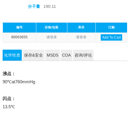
分子量
190.11
编号
价格/包装
库存
订购
80063655
请登录
请登录
Add To Cart
化学性质
保存&安全
MSDS
COA
咨询/评论
沸点：
90℃at760mmHg
闪点：
13.5℃