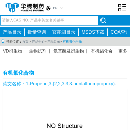
EN
Toggl
navig
产品目录
批量查询
官能团目录
MSDS下载
COA查询
当前位置：
首页
>
产品中心
>
产品目录
>
有机氟化合物
VD衍生物
|
生物试剂
|
氨基酸及衍生物
|
有机锡化合
更多
物
|
有机硼化合物
|
有机磷化合物
|
有机氟化合物
|
中间体
|
其他产品
|
抗肿瘤药物中间体
|
抗病毒药物中
有机氟化合物
间体
|
抗高血压药物中间体
|
抗糖尿病药物中间体
|
抗
感染药物中间体
|
肠胃药物中间体
|
镇痛麻醉药物中间
英文名称：1-Propene,3-(2,2,3,3,3-pentafluoropropoxy)-
体
|
抗精神病药物中间体
|
抗炎药物中间体
|
精选原料
药中间体
|
其他原料药中间体
|