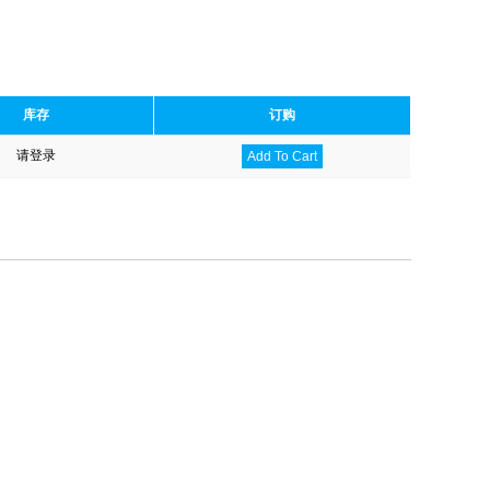
库存
订购
请登录
Add To Cart