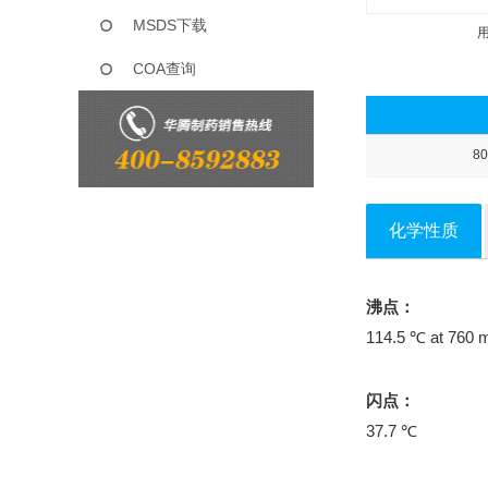
MSDS下载
COA查询
80
化学性质
沸点：
114.5 ℃ at 760
闪点：
37.7 ℃