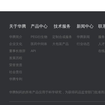
关于华腾
产品中心
技术服务
新闻中心
联
华腾简介
PEG衍生物
定制合成服务
华腾新闻
服务
企业文化
医药中间体
大包装产品
行业动态
人才
董事长致辞
API
在线
发展历程
荣誉资质
社会责任
华腾专利
华腾制药的所有产品仅用于科学研究，为获得药品监管部门批准而