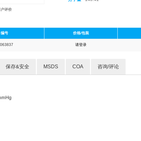
用户评价
编号
价格/包装
063837
请登录
收藏产品
保存&安全
MSDS
COA
咨询/评论
 mmHg