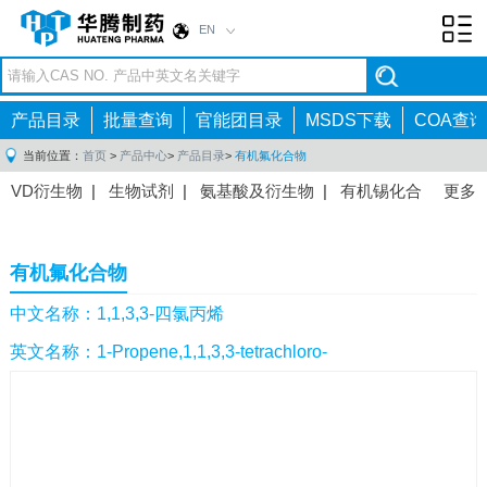
EN
Toggl
navig
产品目录
批量查询
官能团目录
MSDS下载
COA查询
当前位置：
首页
>
产品中心
>
产品目录
>
有机氟化合物
VD衍生物
|
生物试剂
|
氨基酸及衍生物
|
有机锡化合
更多
物
|
有机硼化合物
|
有机磷化合物
|
有机氟化合物
|
中间体
|
其他产品
|
抗肿瘤药物中间体
|
抗病毒药物中
有机氟化合物
间体
|
抗高血压药物中间体
|
抗糖尿病药物中间体
|
抗
感染药物中间体
|
肠胃药物中间体
|
镇痛麻醉药物中间
中文名称：1,1,3,3-四氯丙烯
体
|
抗精神病药物中间体
|
抗炎药物中间体
|
精选原料
英文名称：1-Propene,1,1,3,3-tetrachloro-
药中间体
|
其他原料药中间体
|