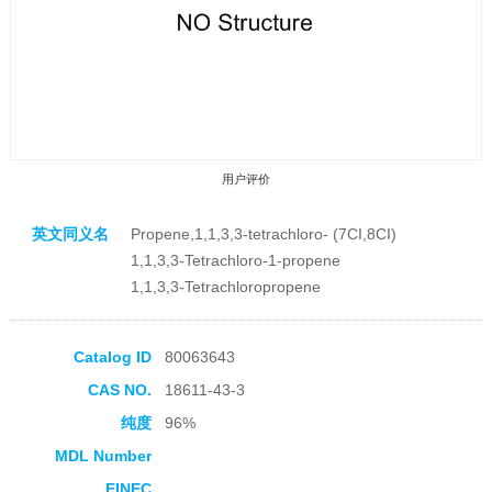
用户评价
英文同义名
Propene,1,1,3,3-tetrachloro- (7CI,8CI)
1,1,3,3-Tetrachloro-1-propene
1,1,3,3-Tetrachloropropene
收藏产品
Catalog ID
80063643
CAS NO.
18611-43-3
纯度
96%
MDL Number
EINEC