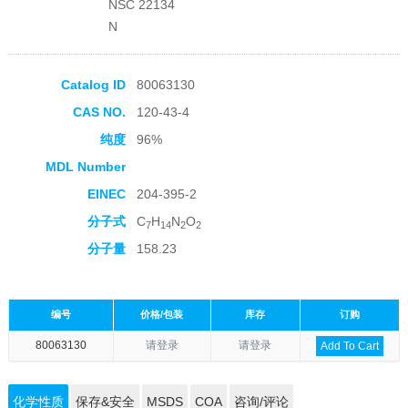
NSC 22134
N
Catalog ID
80063130
CAS NO.
120-43-4
纯度
96%
MDL Number
EINEC
204-395-2
分子式
C
H
N
O
7
14
2
2
分子量
158.23
编号
价格/包装
库存
订购
80063130
请登录
请登录
Add To Cart
化学性质
保存&安全
MSDS
COA
咨询/评论