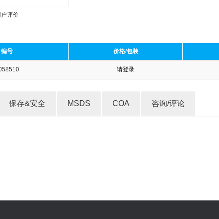
用户评价
编号
价格/包装
058510
请登录
收藏产品
保存&安全
MSDS
COA
咨询/评论