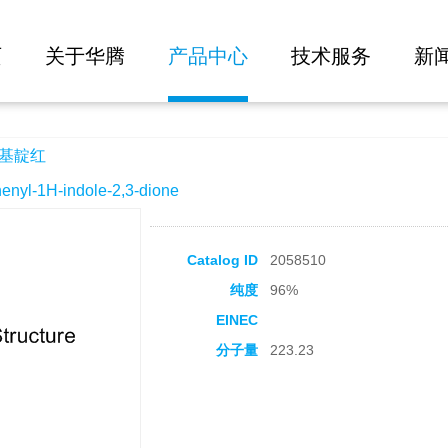
大批量询价
页
关于华腾
产品中心
技术服务
新
苯基靛红
l-1H-indole-2,3-dione
Catalog ID
2058510
纯度
96%
EINEC
分子量
223.23