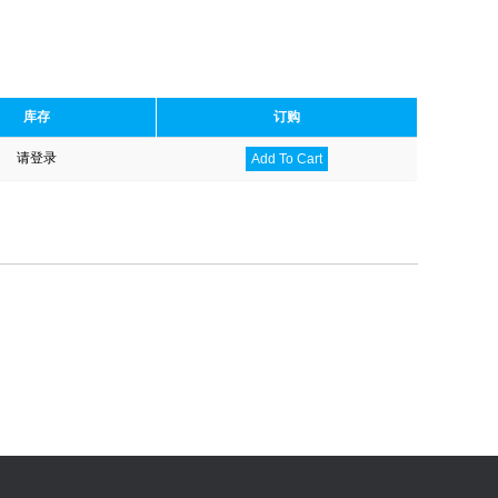
库存
订购
请登录
Add To Cart