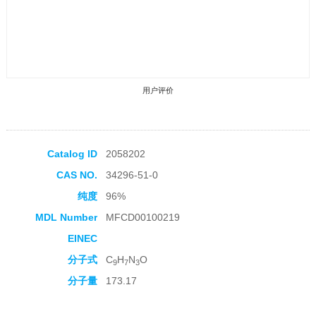
用户评价
Catalog ID
2058202
CAS NO.
34296-51-0
收藏产品
纯度
96%
MDL Number
MFCD00100219
EINEC
分子式
C
H
N
O
9
7
3
分子量
173.17