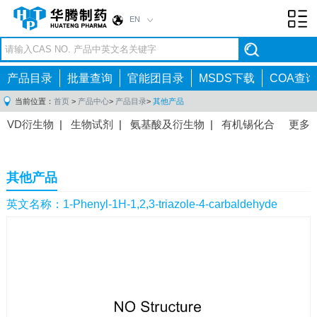
EN
Toggl
navig
产品目录
批量查询
官能团目录
MSDS下载
COA查询
当前位置：
首页
>
产品中心
>
产品目录
>
其他产品
VD衍生物
|
生物试剂
|
氨基酸及衍生物
|
有机锡化合
更多
物
|
有机硼化合物
|
有机磷化合物
|
有机氟化合物
|
中间体
|
其他产品
|
抗肿瘤药物中间体
|
抗病毒药物中
其他产品
间体
|
抗高血压药物中间体
|
抗糖尿病药物中间体
|
抗
感染药物中间体
|
肠胃药物中间体
|
镇痛麻醉药物中间
英文名称：1-Phenyl-1H-1,2,3-triazole-4-carbaldehyde
体
|
抗精神病药物中间体
|
抗炎药物中间体
|
精选原料
药中间体
|
其他原料药中间体
|