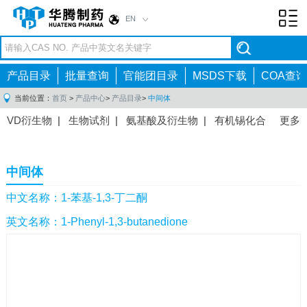
EN
Toggl
navig
产品目录
批量查询
官能团目录
MSDS下载
COA查询
当前位置：
首页
>
产品中心
>
产品目录
>
中间体
VD衍生物
|
生物试剂
|
氨基酸及衍生物
|
有机锡化合
更多
物
|
有机硼化合物
|
有机磷化合物
|
有机氟化合物
|
中间体
|
其他产品
|
抗肿瘤药物中间体
|
抗病毒药物中
中间体
间体
|
抗高血压药物中间体
|
抗糖尿病药物中间体
|
抗
感染药物中间体
|
肠胃药物中间体
|
镇痛麻醉药物中间
中文名称：1-苯基-1,3-丁二酮
体
|
抗精神病药物中间体
|
抗炎药物中间体
|
精选原料
英文名称：1-Phenyl-1,3-butanedione
药中间体
|
其他原料药中间体
|