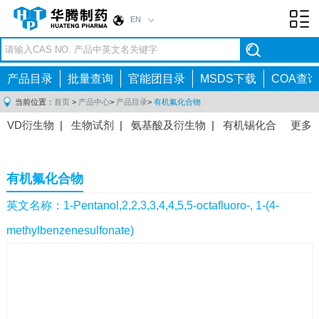
EN
Toggl
navig
产品目录
批量查询
官能团目录
MSDS下载
COA查询
当前位置：
首页
>
产品中心
>
产品目录
>
有机氟化合物
VD衍生物
|
生物试剂
|
氨基酸及衍生物
|
有机锡化合
更多
物
|
有机硼化合物
|
有机磷化合物
|
有机氟化合物
|
中间体
|
其他产品
|
抗肿瘤药物中间体
|
抗病毒药物中
有机氟化合物
间体
|
抗高血压药物中间体
|
抗糖尿病药物中间体
|
抗
感染药物中间体
|
肠胃药物中间体
|
镇痛麻醉药物中间
英文名称：1-Pentanol,2,2,3,3,4,4,5,5-octafluoro-, 1-(4-
体
|
抗精神病药物中间体
|
抗炎药物中间体
|
精选原料
methylbenzenesulfonate)
药中间体
|
其他原料药中间体
|