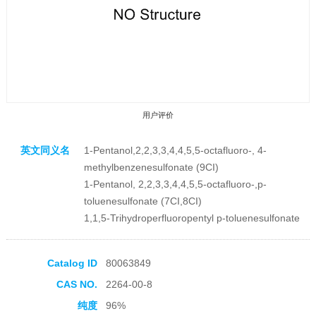
用户评价
英文同义名
1-Pentanol,2,2,3,3,4,4,5,5-octafluoro-, 4-
methylbenzenesulfonate (9CI)
1-Pentanol, 2,2,3,3,4,4,5,5-octafluoro-,p-
toluenesulfonate (7CI,8CI)
1,1,5-Trihydroperfluoropentyl p-toluenesulfonate
收藏产品
Catalog ID
80063849
CAS NO.
2264-00-8
纯度
96%