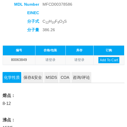
MDL Number
MFCD00378586
EINEC
分子式
C
H
F
O
S
12
10
8
3
分子量
386.26
编号
价格/包装
库存
订购
80063849
请登录
请登录
Add To Cart
化学性质
保存&安全
MSDS
COA
咨询/评论
熔点：
8-12
沸点：