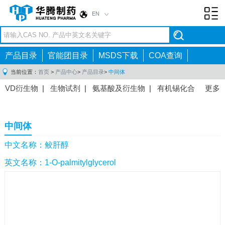
EN
Toggl
navig
产品目录
官能团目录
MSDS下载
COA查询
当前位置：
首页
>
产品中心
>
产品目录
>
中间体
VD衍生物
|
生物试剂
|
氨基酸及衍生物
|
有机锡化合
更多
物
|
有机硼化合物
|
有机磷化合物
|
有机氟化合物
|
中间体
|
其他产品
|
抗肿瘤药物中间体
|
抗病毒药物中
中间体
间体
|
抗高血压药物中间体
|
抗糖尿病药物中间体
|
抗
感染药物中间体
|
肠胃药物中间体
|
镇痛麻醉药物中间
中文名称：鲛肝醇
体
|
抗精神病药物中间体
|
抗炎药物中间体
|
精选原料
英文名称：1-O-palmitylglycerol
药中间体
|
其他原料药中间体
|