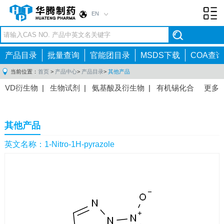
EN
Toggl
navig
产品目录
批量查询
官能团目录
MSDS下载
COA查询
当前位置：
首页
>
产品中心
>
产品目录
>
其他产品
VD衍生物
|
生物试剂
|
氨基酸及衍生物
|
有机锡化合
更多
物
|
有机硼化合物
|
有机磷化合物
|
有机氟化合物
|
中间体
|
其他产品
|
抗肿瘤药物中间体
|
抗病毒药物中
其他产品
间体
|
抗高血压药物中间体
|
抗糖尿病药物中间体
|
抗
感染药物中间体
|
肠胃药物中间体
|
镇痛麻醉药物中间
英文名称：1-Nitro-1H-pyrazole
体
|
抗精神病药物中间体
|
抗炎药物中间体
|
精选原料
药中间体
|
其他原料药中间体
|