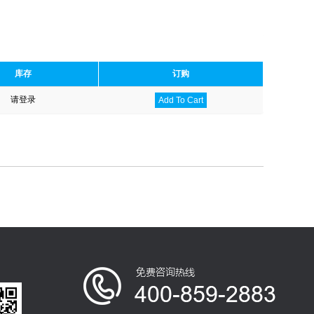
库存
订购
请登录
Add To Cart