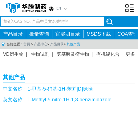
EN
Toggl
navig
产品目录
批量查询
官能团目录
MSDS下载
COA查询
当前位置：
首页
>
产品中心
>
产品目录
>
其他产品
VD衍生物
|
生物试剂
|
氨基酸及衍生物
|
有机锡化合
更多
物
|
有机硼化合物
|
有机磷化合物
|
有机氟化合物
|
中间体
|
其他产品
|
抗肿瘤药物中间体
|
抗病毒药物中
其他产品
间体
|
抗高血压药物中间体
|
抗糖尿病药物中间体
|
抗
感染药物中间体
|
肠胃药物中间体
|
镇痛麻醉药物中间
中文名称：1-甲基-5-硝基-1H-苯并[D]咪唑
体
|
抗精神病药物中间体
|
抗炎药物中间体
|
精选原料
英文名称：1-Methyl-5-nitro-1H-1,3-benzimidazole
药中间体
|
其他原料药中间体
|