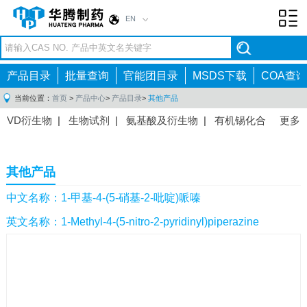
EN
Toggl
navig
产品目录
批量查询
官能团目录
MSDS下载
COA查询
当前位置：
首页
>
产品中心
>
产品目录
>
其他产品
VD衍生物
|
生物试剂
|
氨基酸及衍生物
|
有机锡化合
更多
物
|
有机硼化合物
|
有机磷化合物
|
有机氟化合物
|
中间体
|
其他产品
|
抗肿瘤药物中间体
|
抗病毒药物中
其他产品
间体
|
抗高血压药物中间体
|
抗糖尿病药物中间体
|
抗
感染药物中间体
|
肠胃药物中间体
|
镇痛麻醉药物中间
中文名称：1-甲基-4-(5-硝基-2-吡啶)哌嗪
体
|
抗精神病药物中间体
|
抗炎药物中间体
|
精选原料
英文名称：1-Methyl-4-(5-nitro-2-pyridinyl)piperazine
药中间体
|
其他原料药中间体
|