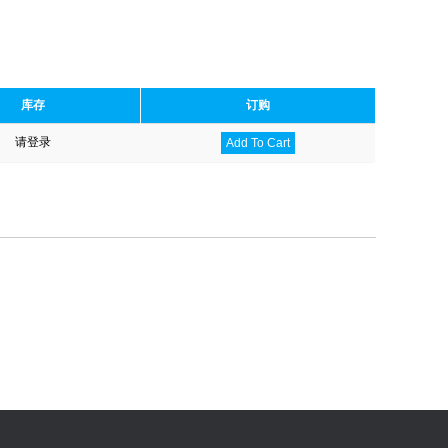
库存
订购
请登录
Add To Cart