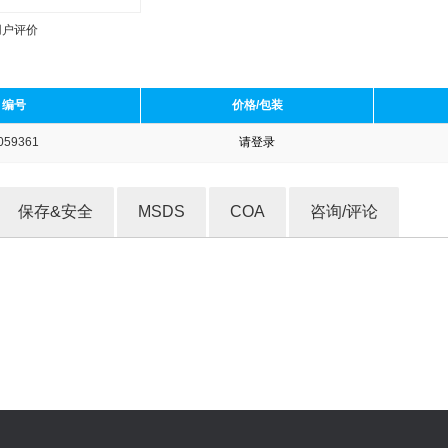
用户评价
编号
价格/包装
059361
请登录
收藏产品
保存&安全
MSDS
COA
咨询/评论