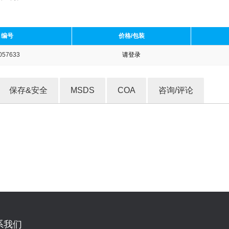
编号
价格/包装
057633
请登录
收藏产品
保存&安全
MSDS
COA
咨询/评论
系我们