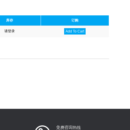
库存
订购
请登录
Add To Cart