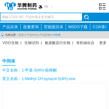
EN
Toggl
navig
产品目录
批量查询
官能团目录
MSDS下载
COA查询
当前位置：
首页
>
产品中心
>
产品目录
>
中间体
VD衍生物
|
生物试剂
|
氨基酸及衍生物
|
有机锡化合
更多
物
|
有机硼化合物
|
有机磷化合物
|
有机氟化合物
|
中间体
|
其他产品
|
抗肿瘤药物中间体
|
抗病毒药物中
中间体
间体
|
抗高血压药物中间体
|
抗糖尿病药物中间体
|
抗
感染药物中间体
|
肠胃药物中间体
|
镇痛麻醉药物中间
中文名称：1-甲基-5(4H)-吡唑酮
体
|
抗精神病药物中间体
|
抗炎药物中间体
|
精选原料
英文名称：1-Methyl-1H-pyrazol-5(4H)-one
药中间体
|
其他原料药中间体
|