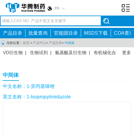
EN
Toggl
navig
产品目录
批量查询
官能团目录
MSDS下载
COA查询
当前位置：
首页
>
产品中心
>
产品目录
>
中间体
VD衍生物
|
生物试剂
|
氨基酸及衍生物
|
有机锡化合
更多
物
|
有机硼化合物
|
有机磷化合物
|
有机氟化合物
|
中间体
|
其他产品
|
抗肿瘤药物中间体
|
抗病毒药物中
中间体
间体
|
抗高血压药物中间体
|
抗糖尿病药物中间体
|
抗
感染药物中间体
|
肠胃药物中间体
|
镇痛麻醉药物中间
中文名称：1-异丙基咪唑
体
|
抗精神病药物中间体
|
抗炎药物中间体
|
精选原料
英文名称：1-Isopropylimidazole
药中间体
|
其他原料药中间体
|