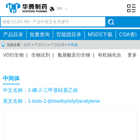
EN
Toggl
navig
产品目录
批量查询
官能团目录
MSDS下载
COA查询
当前位置：
首页
>
产品中心
>
产品目录
>
中间体
VD衍生物
|
生物试剂
|
氨基酸及衍生物
|
有机锡化合
更多
物
|
有机硼化合物
|
有机磷化合物
|
有机氟化合物
|
中间体
|
其他产品
|
抗肿瘤药物中间体
|
抗病毒药物中
中间体
间体
|
抗高血压药物中间体
|
抗糖尿病药物中间体
|
抗
感染药物中间体
|
肠胃药物中间体
|
镇痛麻醉药物中间
中文名称：1-碘-2-三甲基硅基乙炔
体
|
抗精神病药物中间体
|
抗炎药物中间体
|
精选原料
英文名称：1-Iodo-2-(trimethylsilyl)acetylene
药中间体
|
其他原料药中间体
|