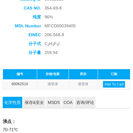
CAS NO.
354-69-8
纯度
96%
MDL Number
MFCD00039405
EINEC
206-568-8
分子式
C
H
F
I
3
2
5
分子量
259.94
编号
价格/包装
库存
订购
80062510
请登录
请登录
Add To Cart
化学性质
保存&安全
MSDS
COA
咨询/评论
沸点：
70-71℃