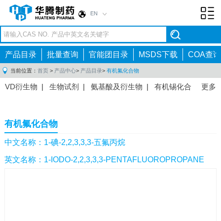
EN
Toggl
navig
产品目录
批量查询
官能团目录
MSDS下载
COA查询
当前位置：
首页
>
产品中心
>
产品目录
>
有机氟化合物
VD衍生物
|
生物试剂
|
氨基酸及衍生物
|
有机锡化合
更多
物
|
有机硼化合物
|
有机磷化合物
|
有机氟化合物
|
中间体
|
其他产品
|
抗肿瘤药物中间体
|
抗病毒药物中
有机氟化合物
间体
|
抗高血压药物中间体
|
抗糖尿病药物中间体
|
抗
感染药物中间体
|
肠胃药物中间体
|
镇痛麻醉药物中间
中文名称：1-碘-2,2,3,3,3-五氟丙烷
体
|
抗精神病药物中间体
|
抗炎药物中间体
|
精选原料
英文名称：1-IODO-2,2,3,3,3-PENTAFLUOROPROPANE
药中间体
|
其他原料药中间体
|