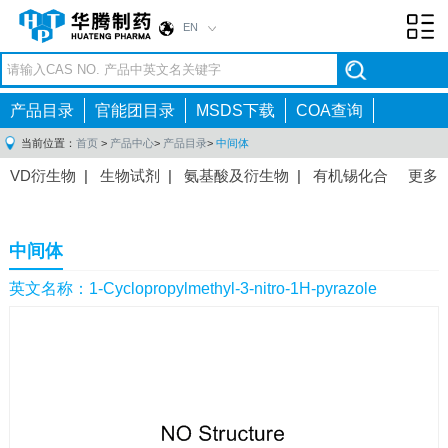
EN
Toggl
navig
产品目录
官能团目录
MSDS下载
COA查询
当前位置：
首页
>
产品中心
>
产品目录
>
中间体
VD衍生物
|
生物试剂
|
氨基酸及衍生物
|
有机锡化合
更多
物
|
有机硼化合物
|
有机磷化合物
|
有机氟化合物
|
中间体
|
其他产品
|
抗肿瘤药物中间体
|
抗病毒药物中
中间体
间体
|
抗高血压药物中间体
|
抗糖尿病药物中间体
|
抗
感染药物中间体
|
肠胃药物中间体
|
镇痛麻醉药物中间
英文名称：1-Cyclopropylmethyl-3-nitro-1H-pyrazole
体
|
抗精神病药物中间体
|
抗炎药物中间体
|
精选原料
药中间体
|
其他原料药中间体
|