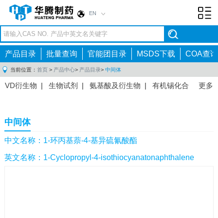
EN
Toggl
navig
产品目录
批量查询
官能团目录
MSDS下载
COA查询
当前位置：
首页
>
产品中心
>
产品目录
>
中间体
VD衍生物
|
生物试剂
|
氨基酸及衍生物
|
有机锡化合
更多
物
|
有机硼化合物
|
有机磷化合物
|
有机氟化合物
|
中间体
|
其他产品
|
抗肿瘤药物中间体
|
抗病毒药物中
中间体
间体
|
抗高血压药物中间体
|
抗糖尿病药物中间体
|
抗
感染药物中间体
|
肠胃药物中间体
|
镇痛麻醉药物中间
中文名称：1-环丙基萘-4-基异硫氰酸酯
体
|
抗精神病药物中间体
|
抗炎药物中间体
|
精选原料
英文名称：1-Cyclopropyl-4-isothiocyanatonaphthalene
药中间体
|
其他原料药中间体
|