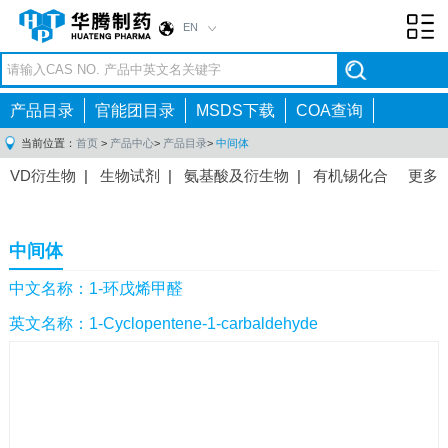
EN
Toggl
navig
产品目录
官能团目录
MSDS下载
COA查询
当前位置：
首页
>
产品中心
>
产品目录
>
中间体
VD衍生物
|
生物试剂
|
氨基酸及衍生物
|
有机锡化合
更多
物
|
有机硼化合物
|
有机磷化合物
|
有机氟化合物
|
中间体
|
其他产品
|
抗肿瘤药物中间体
|
抗病毒药物中
中间体
间体
|
抗高血压药物中间体
|
抗糖尿病药物中间体
|
抗
感染药物中间体
|
肠胃药物中间体
|
镇痛麻醉药物中间
中文名称：1-环戊烯甲醛
体
|
抗精神病药物中间体
|
抗炎药物中间体
|
精选原料
英文名称：1-Cyclopentene-1-carbaldehyde
药中间体
|
其他原料药中间体
|