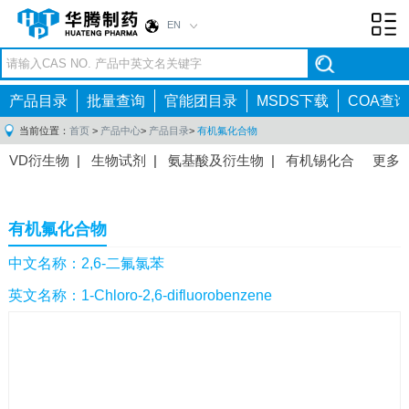
EN
Toggl
navig
产品目录
批量查询
官能团目录
MSDS下载
COA查询
当前位置：
首页
>
产品中心
>
产品目录
>
有机氟化合物
VD衍生物
|
生物试剂
|
氨基酸及衍生物
|
有机锡化合
更多
物
|
有机硼化合物
|
有机磷化合物
|
有机氟化合物
|
中间体
|
其他产品
|
抗肿瘤药物中间体
|
抗病毒药物中
有机氟化合物
间体
|
抗高血压药物中间体
|
抗糖尿病药物中间体
|
抗
感染药物中间体
|
肠胃药物中间体
|
镇痛麻醉药物中间
中文名称：2,6-二氟氯苯
体
|
抗精神病药物中间体
|
抗炎药物中间体
|
精选原料
英文名称：1-Chloro-2,6-difluorobenzene
药中间体
|
其他原料药中间体
|