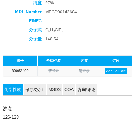
纯度
97%
MDL Number
MFCD00142604
EINEC
分子式
C
H
ClF
6
3
2
分子量
148.54
编号
价格/包装
库存
订购
80062499
请登录
请登录
Add To Cart
化学性质
保存&安全
MSDS
COA
咨询/评论
沸点：
126-128