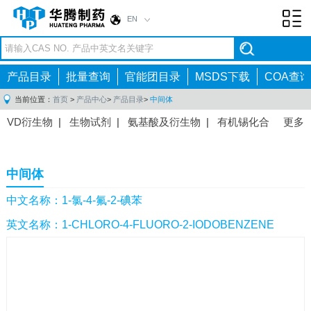
EN
Toggl
navig
产品目录
批量查询
官能团目录
MSDS下载
COA查询
当前位置：
首页
>
产品中心
>
产品目录
>
中间体
VD衍生物
|
生物试剂
|
氨基酸及衍生物
|
有机锡化合
更多
物
|
有机硼化合物
|
有机磷化合物
|
有机氟化合物
|
中间体
|
其他产品
|
抗肿瘤药物中间体
|
抗病毒药物中
中间体
间体
|
抗高血压药物中间体
|
抗糖尿病药物中间体
|
抗
感染药物中间体
|
肠胃药物中间体
|
镇痛麻醉药物中间
中文名称：1-氯-4-氟-2-碘苯
体
|
抗精神病药物中间体
|
抗炎药物中间体
|
精选原料
英文名称：1-CHLORO-4-FLUORO-2-IODOBENZENE
药中间体
|
其他原料药中间体
|