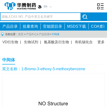
EN
Toggl
navig
产品目录
批量查询
官能团目录
MSDS下载
COA查询
当前位置：
首页
>
产品中心
>
产品目录
>
中间体
VD衍生物
|
生物试剂
|
氨基酸及衍生物
|
有机锡化合
更多
物
|
有机硼化合物
|
有机磷化合物
|
有机氟化合物
|
中间体
|
其他产品
|
抗肿瘤药物中间体
|
抗病毒药物中
中间体
间体
|
抗高血压药物中间体
|
抗糖尿病药物中间体
|
抗
感染药物中间体
|
肠胃药物中间体
|
镇痛麻醉药物中间
英文名称：1-Bromo-3-ethoxy-5-methoxybenzene
体
|
抗精神病药物中间体
|
抗炎药物中间体
|
精选原料
药中间体
|
其他原料药中间体
|