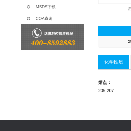
MSDS下载
COA查询
2
化学性质
熔点：
205-207