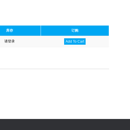
库存
订购
请登录
Add To Cart