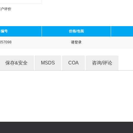
用户评价
编号
价格/包装
057098
请登录
收藏产品
保存&安全
MSDS
COA
咨询/评论