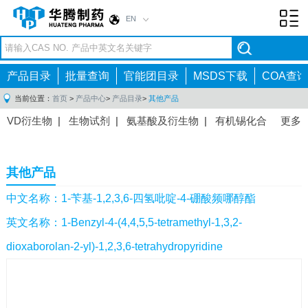
EN
Toggl
navig
产品目录
批量查询
官能团目录
MSDS下载
COA查询
当前位置：
首页
>
产品中心
>
产品目录
>
其他产品
VD衍生物
|
生物试剂
|
氨基酸及衍生物
|
有机锡化合
更多
物
|
有机硼化合物
|
有机磷化合物
|
有机氟化合物
|
中间体
|
其他产品
|
抗肿瘤药物中间体
|
抗病毒药物中
其他产品
间体
|
抗高血压药物中间体
|
抗糖尿病药物中间体
|
抗
感染药物中间体
|
肠胃药物中间体
|
镇痛麻醉药物中间
中文名称：1-苄基-1,2,3,6-四氢吡啶-4-硼酸频哪醇酯
体
|
抗精神病药物中间体
|
抗炎药物中间体
|
精选原料
英文名称：1-Benzyl-4-(4,4,5,5-tetramethyl-1,3,2-
药中间体
|
其他原料药中间体
|
dioxaborolan-2-yl)-1,2,3,6-tetrahydropyridine