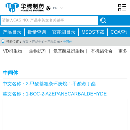
EN
Toggl
navig
产品目录
批量查询
官能团目录
MSDS下载
COA查询
当前位置：
首页
>
产品中心
>
产品目录
>
中间体
VD衍生物
|
生物试剂
|
氨基酸及衍生物
|
有机锡化合
更多
物
|
有机硼化合物
|
有机磷化合物
|
有机氟化合物
|
中间体
|
其他产品
|
抗肿瘤药物中间体
|
抗病毒药物中
中间体
间体
|
抗高血压药物中间体
|
抗糖尿病药物中间体
|
抗
感染药物中间体
|
肠胃药物中间体
|
镇痛麻醉药物中间
中文名称：2-甲酰基氮杂环庚烷-1-甲酸叔丁酯
体
|
抗精神病药物中间体
|
抗炎药物中间体
|
精选原料
英文名称：1-BOC-2-AZEPANECARBALDEHYDE
药中间体
|
其他原料药中间体
|