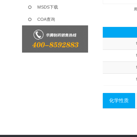
MSDS下载
COA查询
化学性质