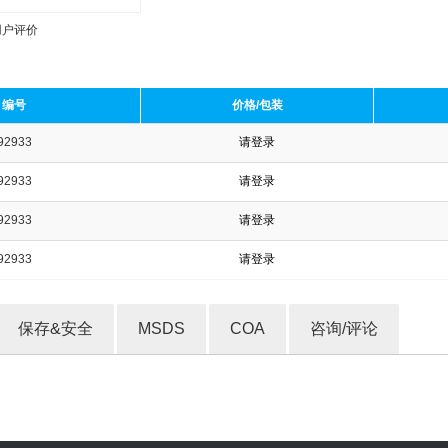
用户评价
编号
价格/包装
92933
请登录
收藏产品
92933
请登录
92933
请登录
92933
请登录
保存&安全
MSDS
COA
咨询/评论