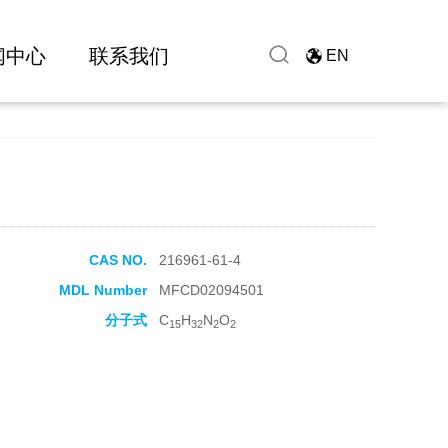
闻中心
联系我们
EN
CAS NO.
216961-61-4
MDL Number
MFCD02094501
分子式
C
H
N
O
15
32
2
2