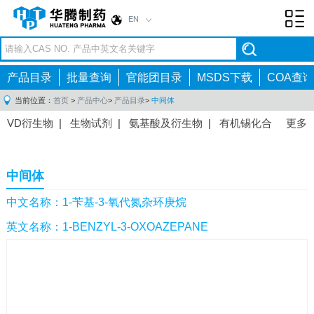
EN
Toggl
navig
产品目录
批量查询
官能团目录
MSDS下载
COA查询
当前位置：
首页
>
产品中心
>
产品目录
>
中间体
VD衍生物
|
生物试剂
|
氨基酸及衍生物
|
有机锡化合
更多
物
|
有机硼化合物
|
有机磷化合物
|
有机氟化合物
|
中间体
|
其他产品
|
抗肿瘤药物中间体
|
抗病毒药物中
中间体
间体
|
抗高血压药物中间体
|
抗糖尿病药物中间体
|
抗
感染药物中间体
|
肠胃药物中间体
|
镇痛麻醉药物中间
中文名称：1-苄基-3-氧代氮杂环庚烷
体
|
抗精神病药物中间体
|
抗炎药物中间体
|
精选原料
英文名称：1-BENZYL-3-OXOAZEPANE
药中间体
|
其他原料药中间体
|