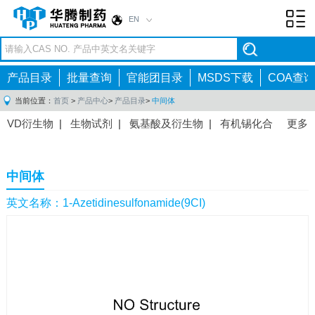
EN
Toggl
navig
产品目录
批量查询
官能团目录
MSDS下载
COA查询
当前位置：
首页
>
产品中心
>
产品目录
>
中间体
VD衍生物
|
生物试剂
|
氨基酸及衍生物
|
有机锡化合
更多
物
|
有机硼化合物
|
有机磷化合物
|
有机氟化合物
|
中间体
|
其他产品
|
抗肿瘤药物中间体
|
抗病毒药物中
中间体
间体
|
抗高血压药物中间体
|
抗糖尿病药物中间体
|
抗
感染药物中间体
|
肠胃药物中间体
|
镇痛麻醉药物中间
英文名称：1-Azetidinesulfonamide(9CI)
体
|
抗精神病药物中间体
|
抗炎药物中间体
|
精选原料
药中间体
|
其他原料药中间体
|