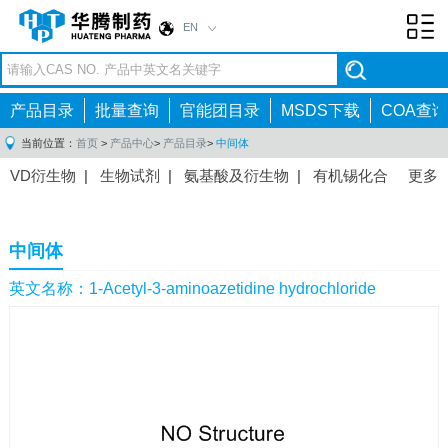
EN
Toggl
navig
产品目录
批量查询
官能团目录
MSDS下载
COA查询
当前位置：
首页
>
产品中心
>
产品目录
>
中间体
VD衍生物
|
生物试剂
|
氨基酸及衍生物
|
有机锡化合
更多
物
|
有机硼化合物
|
有机磷化合物
|
有机氟化合物
|
中间体
|
其他产品
|
抗肿瘤药物中间体
|
抗病毒药物中
中间体
间体
|
抗高血压药物中间体
|
抗糖尿病药物中间体
|
抗
感染药物中间体
|
肠胃药物中间体
|
镇痛麻醉药物中间
英文名称：1-Acetyl-3-aminoazetidine hydrochloride
体
|
抗精神病药物中间体
|
抗炎药物中间体
|
精选原料
药中间体
|
其他原料药中间体
|