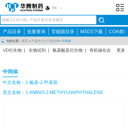
EN
Toggl
navig
产品目录
批量查询
官能团目录
MSDS下载
COA查询
当前位置：
首页
>
产品中心
>
产品目录
>
中间体
VD衍生物
|
生物试剂
|
氨基酸及衍生物
|
有机锡化合
更多
物
|
有机硼化合物
|
有机磷化合物
|
有机氟化合物
|
中间体
|
其他产品
|
抗肿瘤药物中间体
|
抗病毒药物中
中间体
间体
|
抗高血压药物中间体
|
抗糖尿病药物中间体
|
抗
感染药物中间体
|
肠胃药物中间体
|
镇痛麻醉药物中间
中文名称：1-氨基-2-甲基萘
体
|
抗精神病药物中间体
|
抗炎药物中间体
|
精选原料
英文名称：1-AMINO-2-METHYLNAPHTHALENE
药中间体
|
其他原料药中间体
|