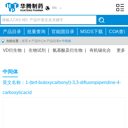
EN
Toggl
navig
产品目录
批量查询
官能团目录
MSDS下载
COA查询
当前位置：
首页
>
产品中心
>
产品目录
>
中间体
VD衍生物
|
生物试剂
|
氨基酸及衍生物
|
有机锡化合
更多
物
|
有机硼化合物
|
有机磷化合物
|
有机氟化合物
|
中间体
|
其他产品
|
抗肿瘤药物中间体
|
抗病毒药物中
中间体
间体
|
抗高血压药物中间体
|
抗糖尿病药物中间体
|
抗
感染药物中间体
|
肠胃药物中间体
|
镇痛麻醉药物中间
英文名称：1-(tert-butoxycarbonyl)-3,3-difluoropiperidine-4-
体
|
抗精神病药物中间体
|
抗炎药物中间体
|
精选原料
carboxylicacid
药中间体
|
其他原料药中间体
|