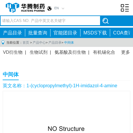
EN
Toggl
navig
产品目录
批量查询
官能团目录
MSDS下载
COA查询
当前位置：
首页
>
产品中心
>
产品目录
>
中间体
VD衍生物
|
生物试剂
|
氨基酸及衍生物
|
有机锡化合
更多
物
|
有机硼化合物
|
有机磷化合物
|
有机氟化合物
|
中间体
|
其他产品
|
抗肿瘤药物中间体
|
抗病毒药物中
中间体
间体
|
抗高血压药物中间体
|
抗糖尿病药物中间体
|
抗
感染药物中间体
|
肠胃药物中间体
|
镇痛麻醉药物中间
英文名称：1-(cyclopropylmethyl)-1H-imidazol-4-amine
体
|
抗精神病药物中间体
|
抗炎药物中间体
|
精选原料
药中间体
|
其他原料药中间体
|