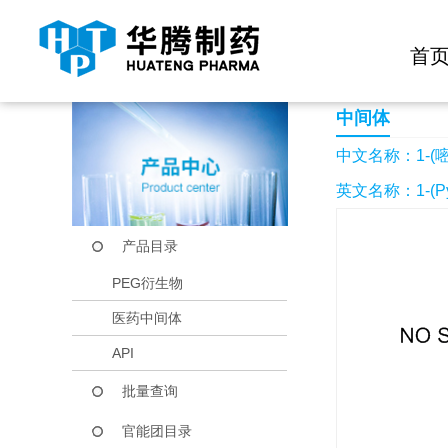
快捷导航栏 >>
化学试剂
生物试剂
PEG衍生物
当前位置：
首页
产品中心
产品目录
1-(嘧啶-2-基)乙胺
首
中间体
中文名称：1-(嘧
英文名称：1-(Pyri
产品目录
PEG衍生物
医药中间体
API
批量查询
官能团目录