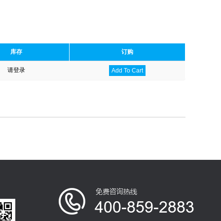
库存
订购
请登录
Add To Cart