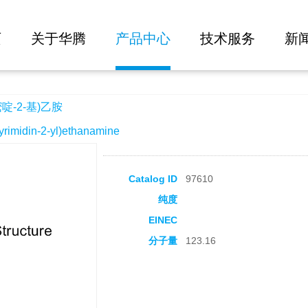
大批量询价
页
关于华腾
产品中心
技术服务
新
啶-2-基)乙胺
midin-2-yl)ethanamine
Catalog ID
97610
纯度
EINEC
分子量
123.16