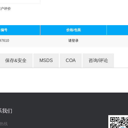
用户评价
编号
价格/包装
97610
请登录
收藏产品
保存&安全
MSDS
COA
咨询/评论
系我们
热线