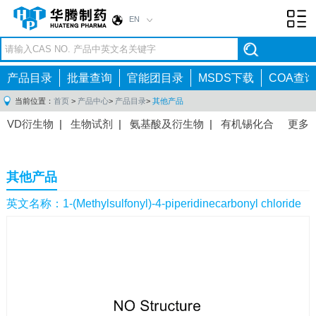
EN
Toggl
navig
产品目录
批量查询
官能团目录
MSDS下载
COA查询
当前位置：
首页
>
产品中心
>
产品目录
>
其他产品
VD衍生物
|
生物试剂
|
氨基酸及衍生物
|
有机锡化合
更多
物
|
有机硼化合物
|
有机磷化合物
|
有机氟化合物
|
中间体
|
其他产品
|
抗肿瘤药物中间体
|
抗病毒药物中
其他产品
间体
|
抗高血压药物中间体
|
抗糖尿病药物中间体
|
抗
感染药物中间体
|
肠胃药物中间体
|
镇痛麻醉药物中间
英文名称：1-(Methylsulfonyl)-4-piperidinecarbonyl chloride
体
|
抗精神病药物中间体
|
抗炎药物中间体
|
精选原料
药中间体
|
其他原料药中间体
|