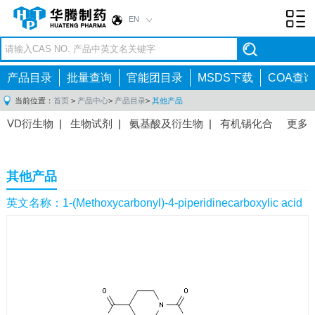
EN
Toggl
navig
产品目录
批量查询
官能团目录
MSDS下载
COA查询
当前位置：
首页
>
产品中心
>
产品目录
>
其他产品
VD衍生物
|
生物试剂
|
氨基酸及衍生物
|
有机锡化合
更多
物
|
有机硼化合物
|
有机磷化合物
|
有机氟化合物
|
中间体
|
其他产品
|
抗肿瘤药物中间体
|
抗病毒药物中
其他产品
间体
|
抗高血压药物中间体
|
抗糖尿病药物中间体
|
抗
感染药物中间体
|
肠胃药物中间体
|
镇痛麻醉药物中间
英文名称：1-(Methoxycarbonyl)-4-piperidinecarboxylic acid
体
|
抗精神病药物中间体
|
抗炎药物中间体
|
精选原料
药中间体
|
其他原料药中间体
|