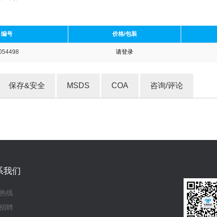
编号
价格/包装
054498
请登录
收藏产品
保存&安全
MSDS
COA
咨询/评论
系我们
热线
招聘