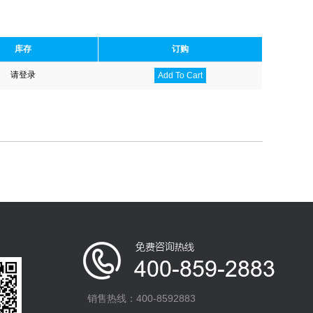
库存
订购
请登录
Add To Cart
销售热线：400-8592883