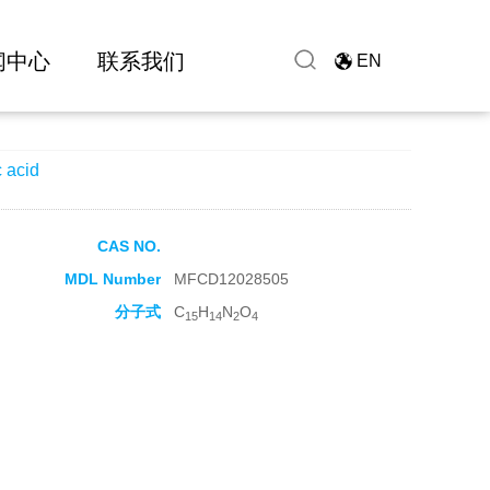
闻中心
联系我们
EN
 acid
CAS NO.
MDL Number
MFCD12028505
分子式
C
H
N
O
15
14
2
4