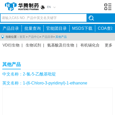
EN
Toggl
navig
产品目录
批量查询
官能团目录
MSDS下载
COA查询
当前位置：
首页
>
产品中心
>
产品目录
>
其他产品
VD衍生物
|
生物试剂
|
氨基酸及衍生物
|
有机锡化合
更多
物
|
有机硼化合物
|
有机磷化合物
|
有机氟化合物
|
中间体
|
其他产品
|
抗肿瘤药物中间体
|
抗病毒药物中
其他产品
间体
|
抗高血压药物中间体
|
抗糖尿病药物中间体
|
抗
感染药物中间体
|
肠胃药物中间体
|
镇痛麻醉药物中间
中文名称：2-氯-5-乙酰基吡啶
体
|
抗精神病药物中间体
|
抗炎药物中间体
|
精选原料
英文名称：1-(6-Chloro-3-pyridinyl)-1-ethanone
药中间体
|
其他原料药中间体
|