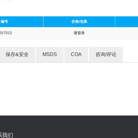
编号
价格/包装
057915
请登录
收藏产品
保存&安全
MSDS
COA
咨询/评论
系我们