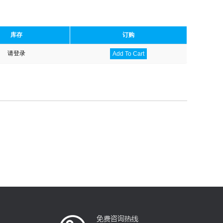
库存
订购
请登录
Add To Cart