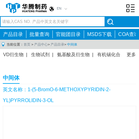
EN
Toggl
navig
产品目录
批量查询
官能团目录
MSDS下载
COA查询
当前位置：
首页
>
产品中心
>
产品目录
>
中间体
VD衍生物
|
生物试剂
|
氨基酸及衍生物
|
有机锡化合
更多
物
|
有机硼化合物
|
有机磷化合物
|
有机氟化合物
|
中间体
|
其他产品
|
抗肿瘤药物中间体
|
抗病毒药物中
中间体
间体
|
抗高血压药物中间体
|
抗糖尿病药物中间体
|
抗
感染药物中间体
|
肠胃药物中间体
|
镇痛麻醉药物中间
英文名称：1-(5-BromO-6-METHOXYPYRIDIN-2-
体
|
抗精神病药物中间体
|
抗炎药物中间体
|
精选原料
YL)PYRROLIDIN-3-OL
药中间体
|
其他原料药中间体
|