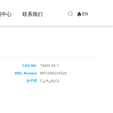
闻中心
联系我们
EN
CAS NO.
79421-45-7
MDL Number
MFCD00215518
分子式
C
H
N
O
11
14
2
3