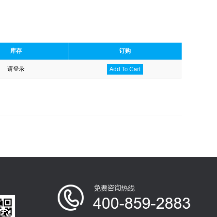
库存
订购
请登录
Add To Cart