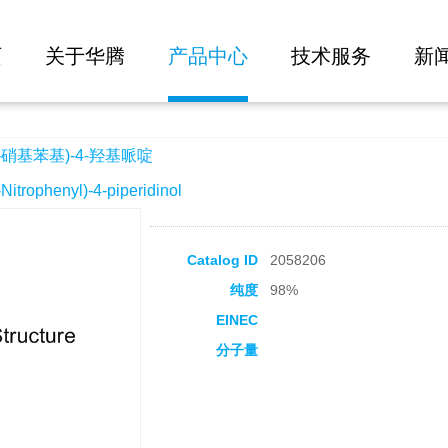
大批量询价
羟基哌啶
页
关于华腾
产品中心
技术服务
新
-硝基苯基)-4-羟基哌啶
rophenyl)-4-piperidinol
Catalog ID
2058206
纯度
98%
EINEC
分子量