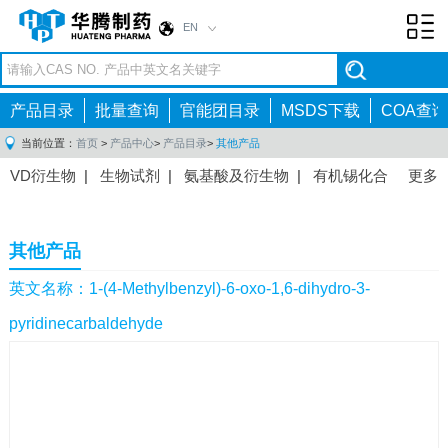
EN
Toggl
navig
产品目录
批量查询
官能团目录
MSDS下载
COA查询
当前位置：
首页
>
产品中心
>
产品目录
>
其他产品
VD衍生物
|
生物试剂
|
氨基酸及衍生物
|
有机锡化合
更多
物
|
有机硼化合物
|
有机磷化合物
|
有机氟化合物
|
中间体
|
其他产品
|
抗肿瘤药物中间体
|
抗病毒药物中
其他产品
间体
|
抗高血压药物中间体
|
抗糖尿病药物中间体
|
抗
感染药物中间体
|
肠胃药物中间体
|
镇痛麻醉药物中间
英文名称：1-(4-Methylbenzyl)-6-oxo-1,6-dihydro-3-
体
|
抗精神病药物中间体
|
抗炎药物中间体
|
精选原料
pyridinecarbaldehyde
药中间体
|
其他原料药中间体
|