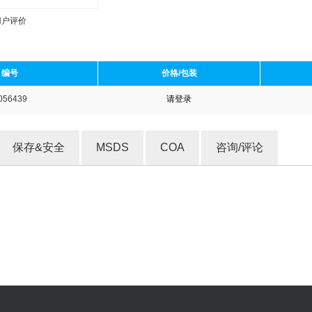
用户评价
编号
价格/包装
056439
请登录
收藏产品
保存&安全
MSDS
COA
咨询/评论