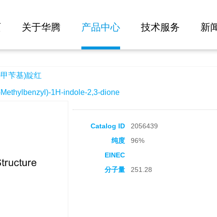
大批量询价
页
关于华腾
产品中心
技术服务
新
-甲苄基)靛红
hylbenzyl)-1H-indole-2,3-dione
Catalog ID
2056439
纯度
96%
EINEC
分子量
251.28