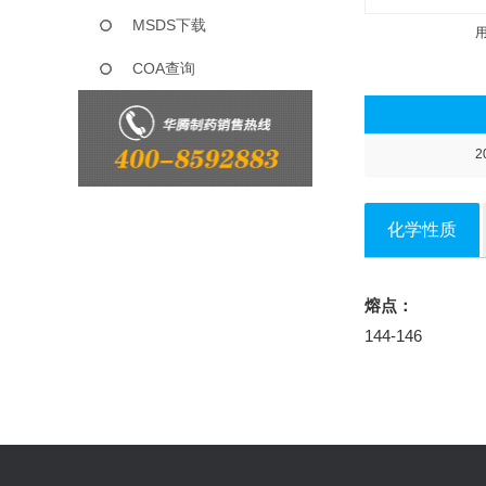
MSDS下载
COA查询
2
化学性质
熔点：
144-146