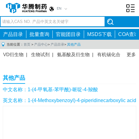
EN
Toggl
navig
产品目录
批量查询
官能团目录
MSDS下载
COA查询
当前位置：
首页
>
产品中心
>
产品目录
>
其他产品
VD衍生物
|
生物试剂
|
氨基酸及衍生物
|
有机锡化合
更多
物
|
有机硼化合物
|
有机磷化合物
|
有机氟化合物
|
中间体
|
其他产品
|
抗肿瘤药物中间体
|
抗病毒药物中
其他产品
间体
|
抗高血压药物中间体
|
抗糖尿病药物中间体
|
抗
感染药物中间体
|
肠胃药物中间体
|
镇痛麻醉药物中间
中文名称：1-(4-甲氧基-苯甲酰)-哌啶-4-羧酸
体
|
抗精神病药物中间体
|
抗炎药物中间体
|
精选原料
英文名称：1-(4-Methoxybenzoyl)-4-piperidinecarboxylic acid
药中间体
|
其他原料药中间体
|