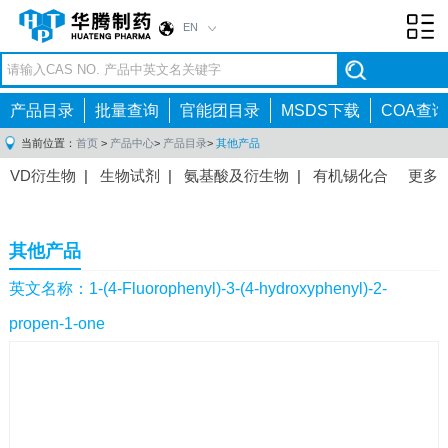
EN
Toggl
navig
产品目录
批量查询
官能团目录
MSDS下载
COA查询
当前位置：
首页
>
产品中心
>
产品目录
>
其他产品
VD衍生物
|
生物试剂
|
氨基酸及衍生物
|
有机锡化合
更多
物
|
有机硼化合物
|
有机磷化合物
|
有机氟化合物
|
中间体
|
其他产品
|
抗肿瘤药物中间体
|
抗病毒药物中
其他产品
间体
|
抗高血压药物中间体
|
抗糖尿病药物中间体
|
抗
感染药物中间体
|
肠胃药物中间体
|
镇痛麻醉药物中间
英文名称：1-(4-Fluorophenyl)-3-(4-hydroxyphenyl)-2-
体
|
抗精神病药物中间体
|
抗炎药物中间体
|
精选原料
propen-1-one
药中间体
|
其他原料药中间体
|