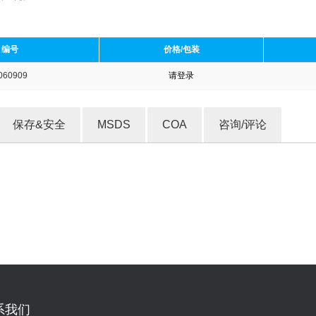
编号
价格/包装
060909
请登录
收藏产品
保存&安全
MSDS
COA
咨询/评论
系我们