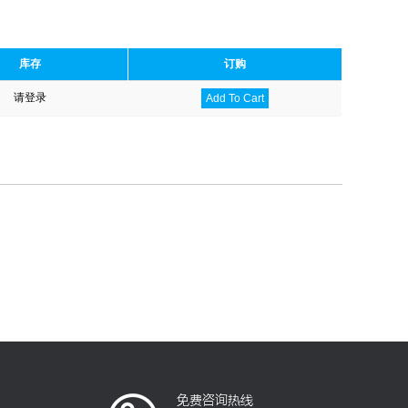
库存
订购
请登录
Add To Cart