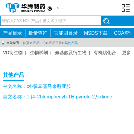
EN
Toggl
navig
产品目录
批量查询
官能团目录
MSDS下载
COA查询
当前位置：
首页
>
产品中心
>
产品目录
>
其他产品
VD衍生物
|
生物试剂
|
氨基酸及衍生物
|
有机锡化合
更多
物
|
有机硼化合物
|
有机磷化合物
|
有机氟化合物
|
中间体
|
其他产品
|
抗肿瘤药物中间体
|
抗病毒药物中
其他产品
间体
|
抗高血压药物中间体
|
抗糖尿病药物中间体
|
抗
感染药物中间体
|
肠胃药物中间体
|
镇痛麻醉药物中间
中文名称：对-氯苯基马来酰亚胺
体
|
抗精神病药物中间体
|
抗炎药物中间体
|
精选原料
英文名称：1-(4-Chlorophenyl)-1H-pyrrole-2,5-dione
药中间体
|
其他原料药中间体
|